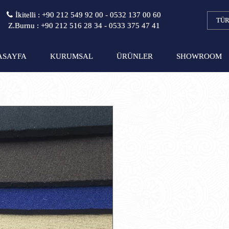
İkitelli :
+90 212 549 92 00
-
0532 137 00 60
TÜ
Z.Burnu :
+90 212 516 28 34
-
0533 375 47 41
ASAYFA
KURUMSAL
ÜRÜNLER
SHOWROOM