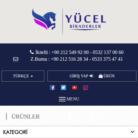
İkitelli :
+90 212 549 92 00
-
0532 137 00 60
Z.Burnu :
+90 212 516 28 34
-
0533 375 47 41
TÜRKÇE
GİRİŞ YAP
ÜRÜN
MENU
ÜRÜNLER
KATEGORİ