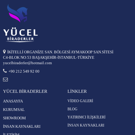
İKİTELLİ ORGANİZE SAN. BÖLGESİ AYMAKOOP SAN.SİTESİ
C4-BLOK NO:53 BAŞAKŞEHİR-İSTANBUL-TÜRKİYE
yucelbiraderler@hotmail.com
+90 212 549 92 00
YÜCEL BİRADERLER
LİNKLER
ANASAYFA
VİDEO GALERİ
BLOG
KURUMSAL
YATIRIMCI İLİŞKİLERİ
SHOWROOM
İNSAN KAYNAKLARI
İNSAN KAYNAKLARI
İLETİŞİM