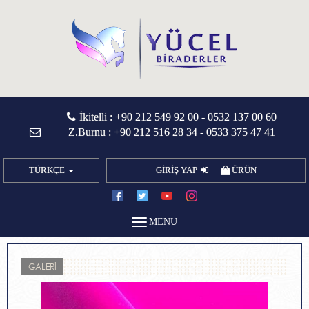
İkitelli :
+90 212 549 92 00
-
0532 137 00 60
Z.Burnu :
+90 212 516 28 34
-
0533 375 47 41
TÜRKÇE
GİRİŞ YAP
ÜRÜN
MENU
GALERİ